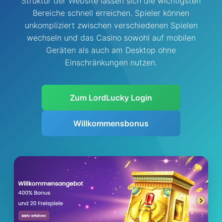
Struktur der Website lassen sich die wichtigsten
Bereiche schnell erreichen. Spieler können
unkompliziert zwischen verschiedenen Spielen
wechseln und das Casino sowohl auf mobilen
Geräten als auch am Desktop ohne
Einschränkungen nutzen.
Zum LordLucky Login
Willkommensbonus