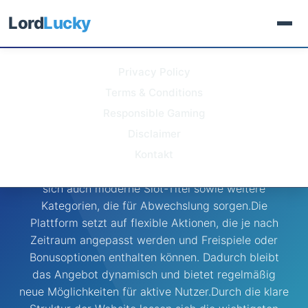
Lord
Lucky
Privacy Policy
LordLucky Casino
Terms & Conditions
Responsible Gaming
Im LordLucky Casino steht eine vielfältige Auswahl
Disclaimer
an Online-Spielen im Mittelpunkt, die sich an
unterschiedliche Spielertypen aus Deutschland
Kontakt
richtet. Neben klassischen Spielautomaten finden
sich auch moderne Slot-Titel sowie weitere
Kategorien, die für Abwechslung sorgen.Die
Plattform setzt auf flexible Aktionen, die je nach
Zeitraum angepasst werden und Freispiele oder
Bonusoptionen enthalten können. Dadurch bleibt
das Angebot dynamisch und bietet regelmäßig
neue Möglichkeiten für aktive Nutzer.Durch die klare