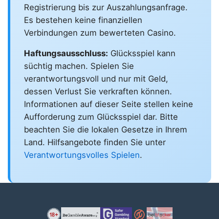
Registrierung bis zur Auszahlungsanfrage.
Es bestehen keine finanziellen
Verbindungen zum bewerteten Casino.
Haftungsausschluss:
Glücksspiel kann
süchtig machen. Spielen Sie
verantwortungsvoll und nur mit Geld,
dessen Verlust Sie verkraften können.
Informationen auf dieser Seite stellen keine
Aufforderung zum Glücksspiel dar. Bitte
beachten Sie die lokalen Gesetze in Ihrem
Land. Hilfsangebote finden Sie unter
Verantwortungsvolles Spielen
.