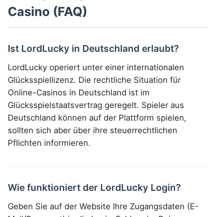
Casino (FAQ)
Ist LordLucky in Deutschland erlaubt?
LordLucky operiert unter einer internationalen
Glücksspiellizenz. Die rechtliche Situation für
Online-Casinos in Deutschland ist im
Glücksspielstaatsvertrag geregelt. Spieler aus
Deutschland können auf der Plattform spielen,
sollten sich aber über ihre steuerrechtlichen
Pflichten informieren.
Wie funktioniert der LordLucky Login?
Geben Sie auf der Website Ihre Zugangsdaten (E-