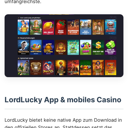
umfangreichste.
LordLucky App & mobiles Casino
LordLucky bietet keine native App zum Download in
den offiziellen Stores an. Stattdessen setzt das