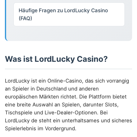
Häufige Fragen zu LordLucky Casino
(FAQ)
Was ist LordLucky Casino?
LordLucky ist ein Online-Casino, das sich vorrangig
an Spieler in Deutschland und anderen
europäischen Märkten richtet. Die Plattform bietet
eine breite Auswahl an Spielen, darunter Slots,
Tischspiele und Live-Dealer-Optionen. Bei
LordLucky de steht ein unterhaltsames und sicheres
Spielerlebnis im Vordergrund.