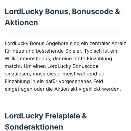
LordLucky Bonus, Bonuscode &
Aktionen
LordLucky Bonus Angebote sind ein zentraler Anreiz
für neue und bestehende Spieler. Typisch ist ein
Willkommensbonus, der eine erste Einzahlung
matcht. Um einen LordLucky Bonuscode
einzulösen, muss dieser meist während der
Einzahlung in ein dafür vorgesehenes Feld
eingetragen oder die Aktion aktiv geklickt werden.
LordLucky Freispiele &
Sonderaktionen