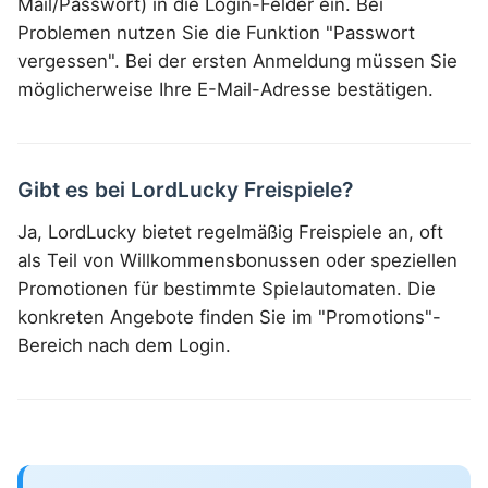
Mail/Passwort) in die Login-Felder ein. Bei
Problemen nutzen Sie die Funktion "Passwort
vergessen". Bei der ersten Anmeldung müssen Sie
möglicherweise Ihre E-Mail-Adresse bestätigen.
Gibt es bei LordLucky Freispiele?
Ja, LordLucky bietet regelmäßig Freispiele an, oft
als Teil von Willkommensbonussen oder speziellen
Promotionen für bestimmte Spielautomaten. Die
konkreten Angebote finden Sie im "Promotions"-
Bereich nach dem Login.